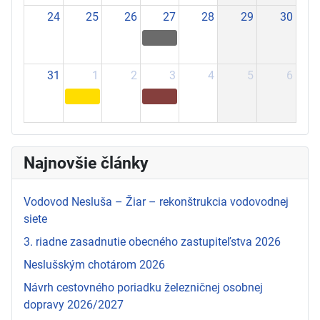
24
25
26
27
28
29
30
31
1
2
3
4
5
6
Najnovšie články
Vodovod Nesluša – Žiar – rekonštrukcia vodovodnej
siete
3. riadne zasadnutie obecného zastupiteľstva 2026
Neslušským chotárom 2026
Návrh cestovného poriadku železničnej osobnej
dopravy 2026/2027