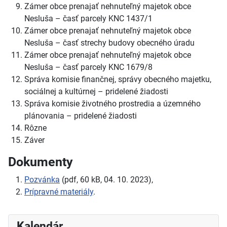
Zámer obce prenajať nehnuteľný majetok obce
Nesluša – časť parcely KNC 1437/1
Zámer obce prenajať nehnuteľný majetok obce
Nesluša – časť strechy budovy obecného úradu
Zámer obce prenajať nehnuteľný majetok obce
Nesluša – časť parcely KNC 1679/8
Správa komisie finančnej, správy obecného majetku,
sociálnej a kultúrnej – pridelené žiadosti
Správa komisie životného prostredia a územného
plánovania – pridelené žiadosti
Rôzne
Záver
Dokumenty
Pozvánka
(pdf, 60 kB, 04. 10. 2023),
Prípravné materiály
.
Kalendár