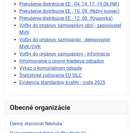
Prerušenie distribúcie EE - 04.,14.,17.-19.08.(NK)
Prerušenie distribúcie EE - 10. 08. (Nižný koniec)
Prerušenie distribúcie EE - 12. 08. (Krupovka)
Voľby do orgánov samosprávy obcí - zapisovateľ
MVK
Voľby do orgánov samospráv - delegovanie
MVK/OVK
Voľby do orgánov samosprávy - informácia
Informovanie o úrovni triedenia odpadov
Výkaz o komunálnom odpade
Štatistické zisťovanie EU SILC
Evidencia štandardov kvality - voda 2025
Obecné organizácie
Denný stacionár Nesluša