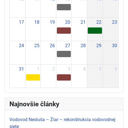
17
18
19
20
21
22
23
24
25
26
27
28
29
30
31
1
2
3
4
5
6
Najnovšie články
Vodovod Nesluša – Žiar – rekonštrukcia vodovodnej
siete