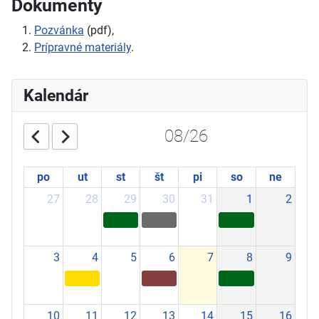
Dokumenty
Pozvánka
(pdf),
Prípravné materiály
.
Kalendár
08/26
po
ut
st
št
pi
so
ne
27
28
29
30
31
1
2
3
4
5
6
7
8
9
10
11
12
13
14
15
16