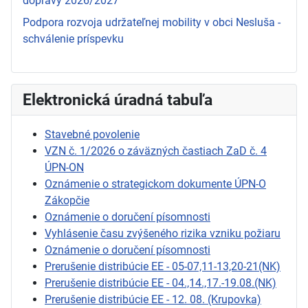
dopravy 2026/2027
Podpora rozvoja udržateľnej mobility v obci Nesluša -
schválenie príspevku
Elektronická úradná tabuľa
Stavebné povolenie
VZN č. 1/2026 o záväzných častiach ZaD č. 4
ÚPN-ON
Oznámenie o strategickom dokumente ÚPN-O
Zákopčie
Oznámenie o doručení písomnosti
Vyhlásenie času zvýšeného rizika vzniku požiaru
Oznámenie o doručení písomnosti
Prerušenie distribúcie EE - 05-07,11-13,20-21(NK)
Prerušenie distribúcie EE - 04.,14.,17.-19.08.(NK)
Prerušenie distribúcie EE - 12. 08. (Krupovka)