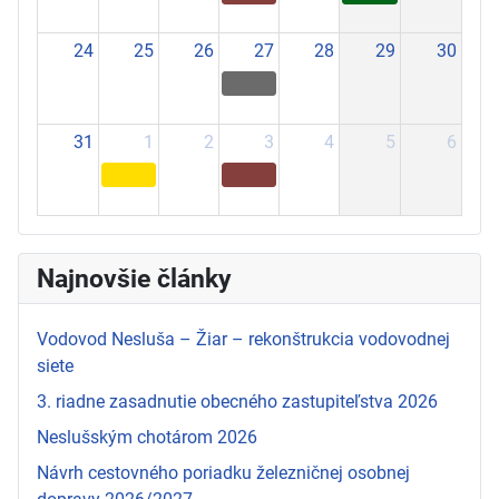
24
25
26
27
28
29
30
31
1
2
3
4
5
6
Najnovšie články
Vodovod Nesluša – Žiar – rekonštrukcia vodovodnej
siete
3. riadne zasadnutie obecného zastupiteľstva 2026
Neslušským chotárom 2026
Návrh cestovného poriadku železničnej osobnej