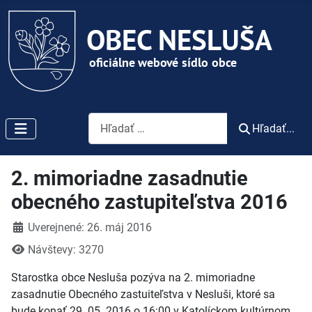
Vyhľadávanie
Hľadať...
2. mimoriadne zasadnutie
obecného zastupiteľstva 2016
Detaily
Uverejnené: 26. máj 2016
Návštevy: 3270
Starostka obce Nesluša pozýva na 2. mimoriadne
zasadnutie Obecného zastuiteľstva v Nesluši, ktoré sa
bude konať 29. 05. 2016 o 16:00 v Katolíckom kultúrnom