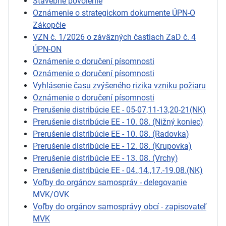
Stavebné povolenie
Oznámenie o strategickom dokumente ÚPN-O
Zákopčie
VZN č. 1/2026 o záväzných častiach ZaD č. 4
ÚPN-ON
Oznámenie o doručení písomnosti
Oznámenie o doručení písomnosti
Vyhlásenie času zvýšeného rizika vzniku požiaru
Oznámenie o doručení písomnosti
Prerušenie distribúcie EE - 05-07,11-13,20-21(NK)
Prerušenie distribúcie EE - 10. 08. (Nižný koniec)
Prerušenie distribúcie EE - 10. 08. (Radovka)
Prerušenie distribúcie EE - 12. 08. (Krupovka)
Prerušenie distribúcie EE - 13. 08. (Vrchy)
Prerušenie distribúcie EE - 04.,14.,17.-19.08.(NK)
Voľby do orgánov samospráv - delegovanie
MVK/OVK
Voľby do orgánov samosprávy obcí - zapisovateľ
MVK