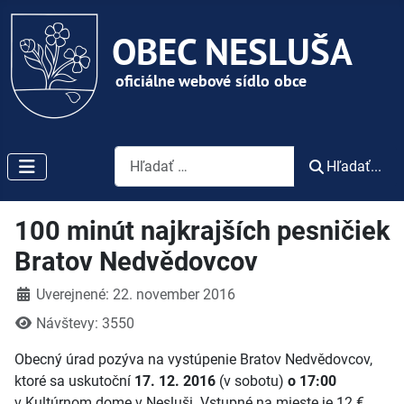
Vyhľadávanie
Hľadať...
100 minút najkrajších pesničiek
Bratov Nedvědovcov
Detaily
Uverejnené: 22. november 2016
Návštevy: 3550
Obecný úrad pozýva na vystúpenie Bratov Nedvědovcov,
ktoré sa uskutoční
17. 12. 2016
(v sobotu)
o 17:00
v Kultúrnom dome v Nesluši. Vstupné na mieste je 12 €,