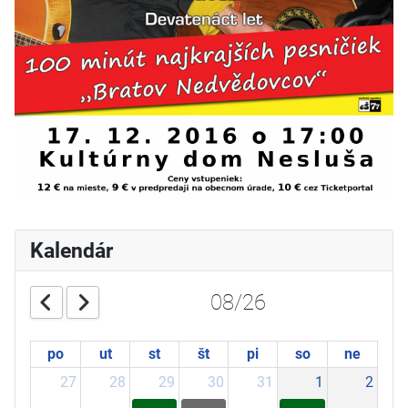
Kalendár
08/26
po
ut
st
št
pi
so
ne
27
28
29
30
31
1
2