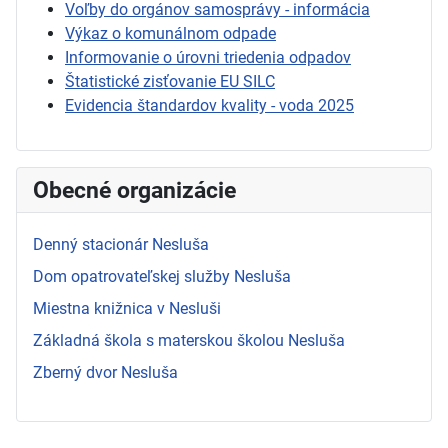
Voľby do orgánov samosprávy - informácia
Výkaz o komunálnom odpade
Informovanie o úrovni triedenia odpadov
Štatistické zisťovanie EU SILC
Evidencia štandardov kvality - voda 2025
Obecné organizácie
Denný stacionár Nesluša
Dom opatrovateľskej služby Nesluša
Miestna knižnica v Nesluši
Základná škola s materskou školou Nesluša
Zberný dvor Nesluša